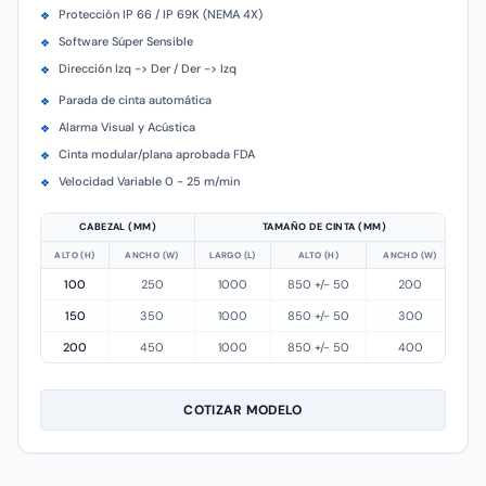
Protección IP 66 / IP 69K (NEMA 4X)
❖
Software Súper Sensible
❖
Dirección Izq -> Der / Der -> Izq
❖
Parada de cinta automática
❖
Alarma Visual y Acústica
❖
Cinta modular/plana aprobada FDA
❖
Velocidad Variable 0 - 25 m/min
❖
CABEZAL (MM)
TAMAÑO DE CINTA (MM)
ALTO (H)
ANCHO (W)
LARGO (L)
ALTO (H)
ANCHO (W)
100
250
1000
850 +/- 50
200
150
350
1000
850 +/- 50
300
200
450
1000
850 +/- 50
400
COTIZAR MODELO