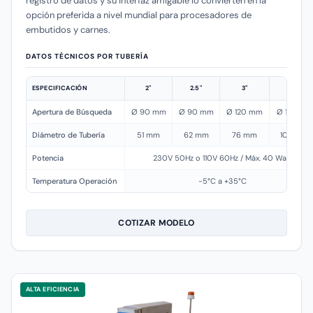
registro de datos y su interfaz amigable lo convierten en la
opción preferida a nivel mundial para procesadores de
embutidos y carnes.
DATOS TÉCNICOS POR TUBERÍA
ESPECIFICACIÓN
2"
2.5"
3"
4"
Apertura de Búsqueda
Ø 90 mm
Ø 90 mm
Ø 120 mm
Ø 140 m
Diámetro de Tubería
51 mm
62 mm
76 mm
100 mm
Potencia
230V 50Hz o 110V 60Hz / Máx. 40 Watt
Temperatura Operación
-5°C a +35°C
COTIZAR MODELO
ALTA EFICIENCIA